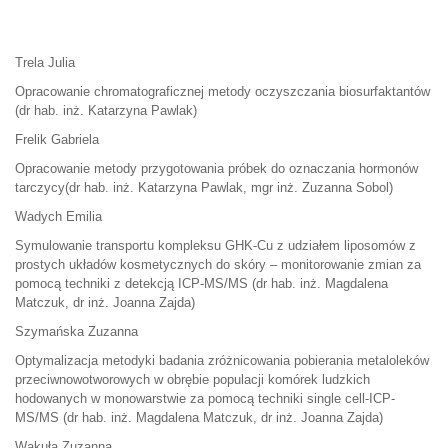
Trela Julia
Opracowanie chromatograficznej metody oczyszczania biosurfaktantów
(dr hab. inż. Katarzyna Pawlak)
Frelik Gabriela
Opracowanie metody przygotowania próbek do oznaczania hormonów
tarczycy(dr hab. inż. Katarzyna Pawlak, mgr inż. Zuzanna Sobol)
Wadych Emilia
Symulowanie transportu kompleksu GHK-Cu z udziałem liposomów z
prostych układów kosmetycznych do skóry – monitorowanie zmian za
pomocą techniki z detekcją ICP-MS/MS (dr hab. inż. Magdalena
Matczuk, dr inż. Joanna Zajda)
Szymańska Zuzanna
Optymalizacja metodyki badania zróżnicowania pobierania metaloleków
przeciwnowotworowych w obrębie populacji komórek ludzkich
hodowanych w monowarstwie za pomocą techniki single cell-ICP-
MS/MS (dr hab. inż. Magdalena Matczuk, dr inż. Joanna Zajda)
Wakuła Zuzanna