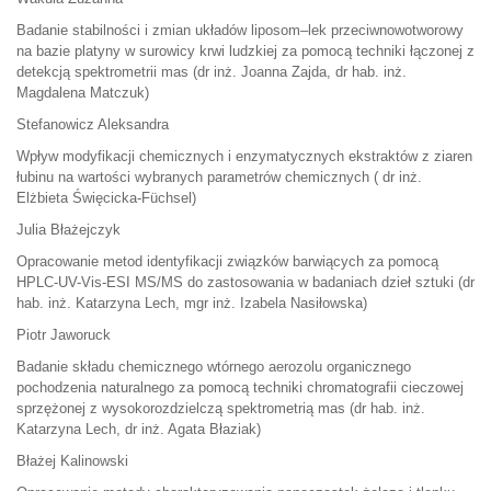
Badanie stabilności i zmian układów liposom‒lek przeciwnowotworowy
na bazie platyny w surowicy krwi ludzkiej za pomocą techniki łączonej z
detekcją spektrometrii mas (dr inż. Joanna Zajda, dr hab. inż.
Magdalena Matczuk)
Stefanowicz Aleksandra
Wpływ modyfikacji chemicznych i enzymatycznych ekstraktów z ziaren
łubinu na wartości wybranych parametrów chemicznych ( dr inż.
Elżbieta Święcicka-Füchsel)
Julia Błażejczyk
Opracowanie metod identyfikacji związków barwiących za pomocą
HPLC-UV-Vis-ESI MS/MS do zastosowania w badaniach dzieł sztuki (dr
hab. inż. Katarzyna Lech, mgr inż. Izabela Nasiłowska)
Piotr Jaworuck
Badanie składu chemicznego wtórnego aerozolu organicznego
pochodzenia naturalnego za pomocą techniki chromatografii cieczowej
sprzężonej z wysokorozdzielczą spektrometrią mas (dr hab. inż.
Katarzyna Lech, dr inż. Agata Błaziak)
Błażej Kalinowski