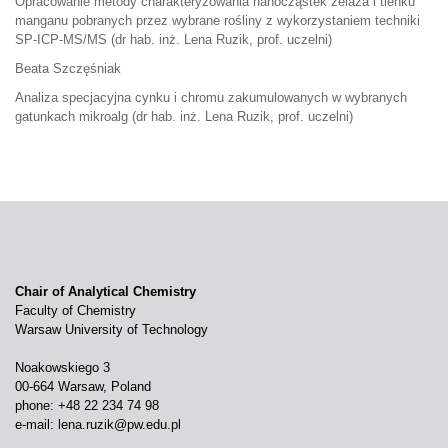
Opracowanie metody charakteryzowania nanocząstek żelaza i tlenku
manganu pobranych przez wybrane rośliny z wykorzystaniem techniki
SP-ICP-MS/MS (dr hab. inż. Lena Ruzik, prof. uczelni)
Beata Szczęśniak
Analiza specjacyjna cynku i chromu zakumulowanych w wybranych
gatunkach mikroalg (dr hab. inż. Lena Ruzik, prof. uczelni)
Chair of Analytical Chemistry
Faculty of Chemistry
Warsaw University of Technology
Noakowskiego 3
00-664 Warsaw, Poland
phone: +48 22 234 74 98
e-mail:
lena.ruzik@pw.edu.pl