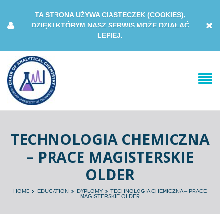
TA STRONA UŻYWA CIASTECZEK (COOKIES),
DZIĘKI KTÓRYM NASZ SERWIS MOŻE DZIAŁAĆ
LEPIEJ.
TECHNOLOGIA CHEMICZNA
– PRACE MAGISTERSKIE
OLDER
HOME
EDUCATION
DYPLOMY
TECHNOLOGIA CHEMICZNA – PRACE
MAGISTERSKIE OLDER